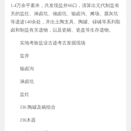
1.4万余平素米，共发现盐井66口，清算出元代制盐有
关的盐灶、淋卤坑、储卤坑、输卤沟、摊场、蜃灰坑
等遗迹140余处，并出土陶支具、陶罐、碌碡等系列取
卤和制盐有关遗物，以及瓷碗、瓷盘等生存遗物。
实地考验盐业古迹考古发掘现场
盐井
输卤沟
淋卤坑
盐灶
J36 陶罐及碗组合
J36木器