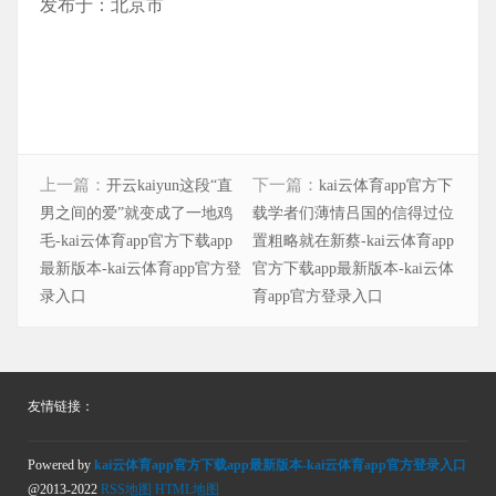
发布于：北京市
上一篇：
下一篇：
开云kaiyun这段“直
kai云体育app官方下
男之间的爱”就变成了一地鸡
载学者们薄情吕国的信得过位
毛-kai云体育app官方下载app
置粗略就在新蔡-kai云体育app
最新版本-kai云体育app官方登
官方下载app最新版本-kai云体
录入口
育app官方登录入口
友情链接：
Powered by
kai云体育app官方下载app最新版本-kai云体育app官方登录入口
@2013-2022
RSS地图
HTML地图