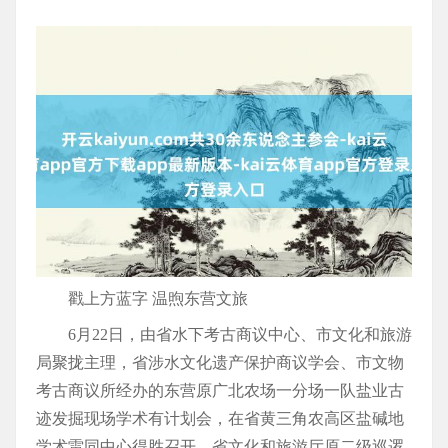
戳上方蓝字 温煦东营文旅
6月22日，由省水下考古商议中心、市文化和旅游
局聚拢主理，省涉水文化遗产保护商议学会、市文物
考古商议所经办的东营原广北农场一分场一队盐业古
迹发掘现场学术有计划会，在省黄三角农高区盐碱地
学术雷同中心得胜召开。省文化和旅游厅原二级巡逻