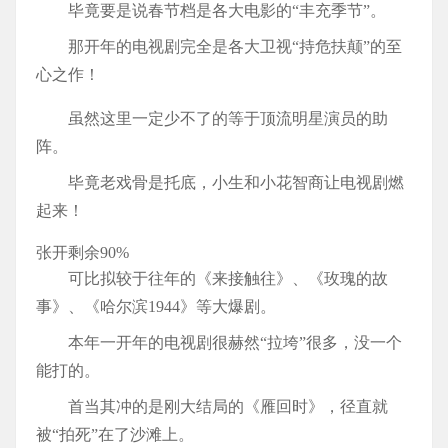
毕竟要是说春节档是各大电影的“丰充季节”。
那开年的电视剧完全是各大卫视“持危扶颠”的至
心之作！
虽然这里一定少不了的等于顶流明星演员的助
阵。
毕竟老戏骨是托底，小生和小花智商让电视剧燃
起来！
张开剩余90%
可比拟较于往年的《来接触往》、《玫瑰的故
事》、《哈尔滨1944》等大爆剧。
本年一开年的电视剧很赫然“拉垮”很多，没一个
能打的。
首当其冲的是刚大结局的《雁回时》，径直就
被“拍死”在了沙滩上。