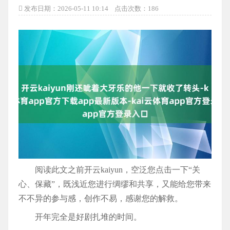
发布日期：2026-05-11 10:14 点击次数：186
阅读此文之前开云kaiyun，空泛您点击一下“关
心、保藏”，既浅近您进行绸缪和共享，又能给您带来
不不异的参与感，创作不易，感谢您的解救。
开年完全是好剧扎堆的时间。