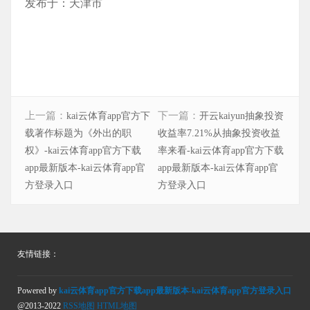
发布于：天津市
上一篇：
下一篇：
kai云体育app官方下
开云kaiyun抽象投资
载著作标题为《外出的职
收益率7.21%从抽象投资收益
权》-kai云体育app官方下载
率来看-kai云体育app官方下载
app最新版本-kai云体育app官
app最新版本-kai云体育app官
方登录入口
方登录入口
友情链接：
Powered by
kai云体育app官方下载app最新版本-kai云体育app官方登录入口
@2013-2022
RSS地图
HTML地图