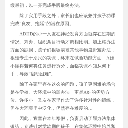
缓最初，以一齐完成手脚最终办法。
除了实用手段之外，家长们也应该兼并孩子功课
完成“良友、拖延”的潜在原因。
ADHD的小一又友在神经发育方面就存在过期的
情况。筹办、组织条目行动才调相比弱。加上耀办法
方面的缺损，孩子们很容易被其他事物蛊卦耀办法，
很难专注于咫尺的功课，终末在试验功能方面，A娃
不懂得若何将任务进行拆分，面临功课不知从何下
手，导致“启动困难”。
除了在家里存在这么的问题，孩子更困难的场合
是在学校。大环境中的耀办法，更是A娃的劣势方
位。许多小一又友在家里作念了许多针对性的锻练，
但在大环境里中泛化，仍然存在难度的…
因此，宜童在本年寒假，负责启动了耀办法集体
锻练，专诚针对学龄期的孩子，在集体环境中培养和