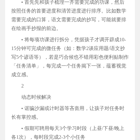
• 首先先和孩子梳理一齐需要完成的功课，然后
按照任务的首要进度和清苦进度进行排序。比如数学
需要完成的口算，语文需要完成的抄写，可能就要排
在绘画手抄报的前边。
• 将每项功课进行拆分，凭据孩子才调开辟成10-
15分钟可完成的微任务（如：数学2谈应用题/语文抄
写5个谚语等），若是巧合候也不错用彩色便利贴制作
「任务清单」，每完成一个任务揭下一张，蕴蓄视觉
成立感。
2
动态时候解决
• 诓骗沙漏或计时器等吝啬用，让孩子对任务时
长有掌控感。
• 假期可聘用每天3个学习时段（上昼/下昼/晚上
各1次），每时段完成2-3个小任务