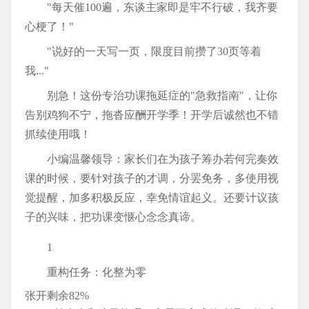
"每天催100遍，东谈主家即是牢不行破，我齐要
心梗了！"
"说好的一天写一页，限度目前攒了30页等着
我..."
别急！这份专治功课拖延症的"急救指南"，让你
告别鸡狗不宁，拖沓应酬开学季！开学后诚然也不错
抓续使用哦！
小编温馨领导：家长们在为孩子筹办若何完奏效
课的时候，要针对孩子的才调，分罢免务，多使用视
觉提醒，加多积极反应，幸免情谊起义。还要计议孩
子的兴味，把功课变惬心念念真谛。
1
重构任务：化整为零
张开剩余82%