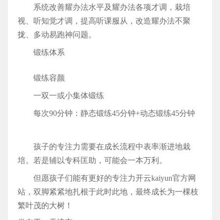
系统改善耀办法水平及耀办法各项才调，栽培
视、听知觉才调，提高听课服从，改造耀办法不聚
拢、多动易跑神问题。
锻练体系
锻练容颜
一双一或小集体锻练
每次90分钟：静态锻练45分钟+动态锻练45分钟
孩子的专注力需要在成长流程中表率渐进地栽
培。若是辅以专科匡助，可能会一本万利。
但愿孩子们能有更好的专注力开云kaiyun官方网
站，双脚紧紧地扎根于此时此地，最终成长为一棵枝
繁叶茂的大树！