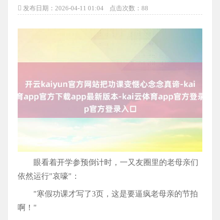
发布日期：2026-04-11 01:04 点击次数：88
眼看着开学参预倒计时，一又友圈里的老母亲们
依然运行"哀嚎"：
"寒假功课才写了3页，这是要逼疯老母亲的节拍
啊！"