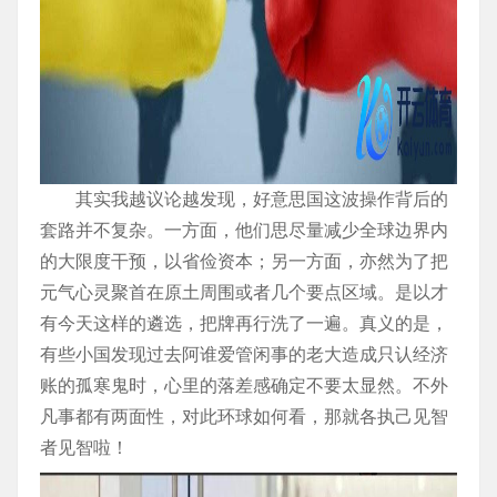
其实我越议论越发现，好意思国这波操作背后的
套路并不复杂。一方面，他们思尽量减少全球边界内
的大限度干预，以省俭资本；另一方面，亦然为了把
元气心灵聚首在原土周围或者几个要点区域。是以才
有今天这样的遴选，把牌再行洗了一遍。真义的是，
有些小国发现过去阿谁爱管闲事的老大造成只认经济
账的孤寒鬼时，心里的落差感确定不要太显然。不外
凡事都有两面性，对此环球如何看，那就各执己见智
者见智啦！